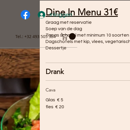
Dine In Menu 31€
Inloggen
Graag met reservatie​
Soep van de dag
Tapas schotel met minimum 10 soorten
Tel.: +32 493 505 354
Dagschotels met kip, vlees, vegetarisc
Dessertje
Drank
Cava
Glas
€ 5
fles
€ 20