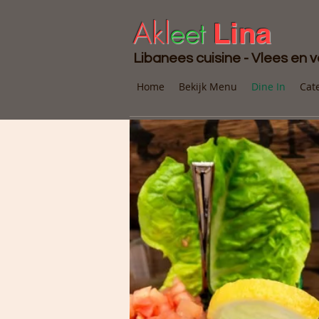
Akl
eet
Lina
Libanees cuisine - Vlees en 
Home
Bekijk Menu
Dine In
Cat