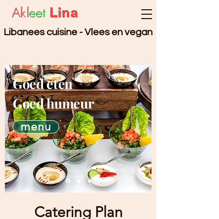
Akl
eet
Lina
Libanees cuisine - Vlees en vegan
Goed eten
Goed humeur
menu
Catering Plan