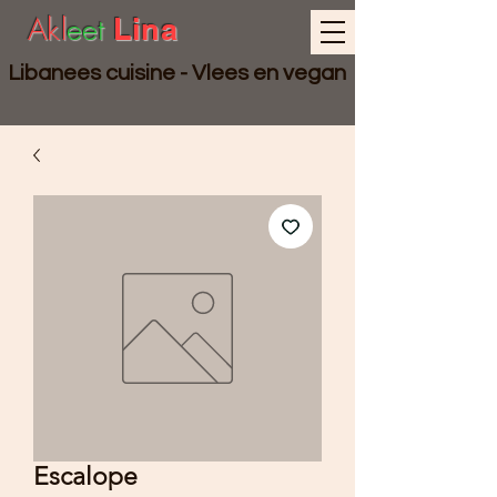
Akl
eet
Lina
Libanees cuisine - Vlees en vegan
Escalope