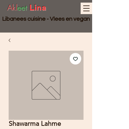
Akl
eet
Lina
Libanees cuisine - Vlees en vegan
Shawarma Lahme